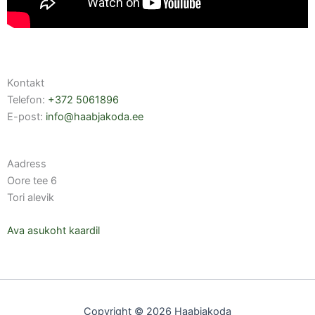
Kontakt
Telefon:
+372 5061896
E-post:
info@haabjakoda.ee
Aadress
Oore tee 6
Tori alevik
Ava asukoht kaardil
Copyright © 2026 Haabjakoda