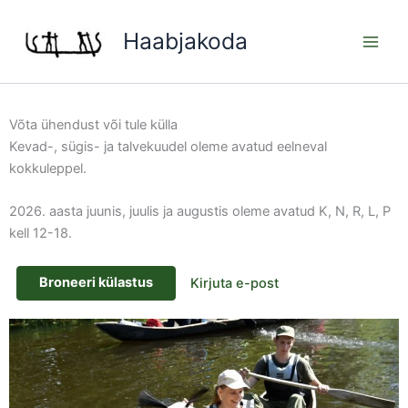
Skip
to
Haabjakoda
content
Võta ühendust või tule külla
Kevad-, sügis- ja talvekuudel oleme avatud eelneval
kokkuleppel.
2026. aasta juunis, juulis ja augustis oleme avatud K, N, R, L, P
kell 12-18.
Broneeri külastus
Kirjuta e-post